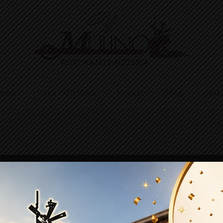
iamo
Cosa Offriamo
Eventi
Blog
Gall
Pasta e dolci fatti in cas