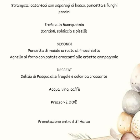
dell'attento modo di procedere
quale permetterà ai clienti di 
finale che andranno a consegui
vengono create con cura e prec
Pertanto un cliente potrà assapo
e soprattutto accompagnati da g
Prenota Adesso
Offriamo
Link Utili