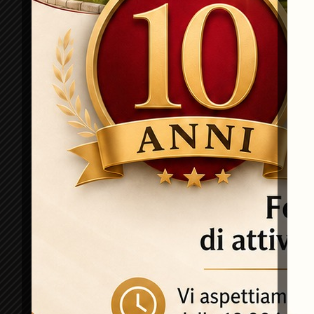
Chiama (+39) 074291940
Cosa 