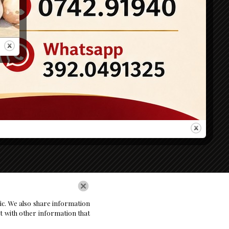
ersonali
Via Bonifacio, 06035
Gualdo Cattaneo (PG)
Italia
Tel: (+39)3920491325
Tel: (+39) 074291940
Tel: (+39) 0742436548
Email:
ilmulinodifausto.m@libero.it
fic. We also share information
it with other information that