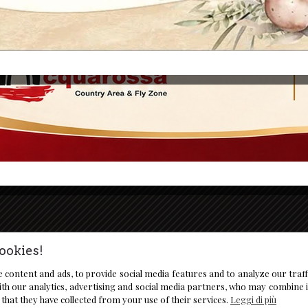
Informativa Trattamento Dati P
fi e funghi porcini
Cookie Policy
 e pesce su ordinazione
e dolci fatti in casa
i della tradizione culinaria
a
ria
i particolarmente tradizionali
agione su prenotazione
ookies!
 content and ads, to provide social media features and to analyze our traf
th our analytics, advertising and social media partners, who may combine 
that they have collected from your use of their services.
Leggi di più