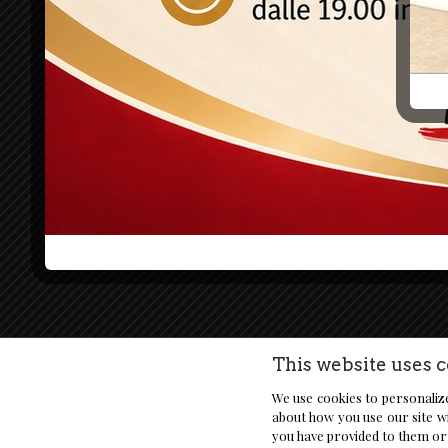
Tartu
Carne
Pasta 
La collaborazione con produttori locali
Piatt
garantisce e assicura freschezza e
umbr
genuinità ai piatti e ai prodotti offerti.
Pizze
Piatt
Cacci
This website uses c
We use cookies to personalize
about how you use our site wi
you have provided to them or 