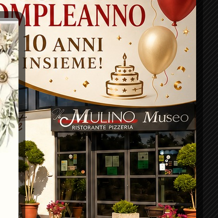
 sotto ogni aspetto ai dolci serviti presso il
 è il fatto che questi vengono scrupolosamente
a, che ogni singolo tipo di dolce che potrà essere
a dello stesso locale.
si dolci verrà caratterizzata dal rispetto totale di ogni
to dalla ricetta originale umbra. Ciò significa quindi che
 clienti di vivere un'esperienza esclusiva ed unica, dato
ti da un sapore deciso e piacevole.
vita come primo piatto viene sottoposta allo stesso tipo
ssibile gustare una pasta artigianale frutto