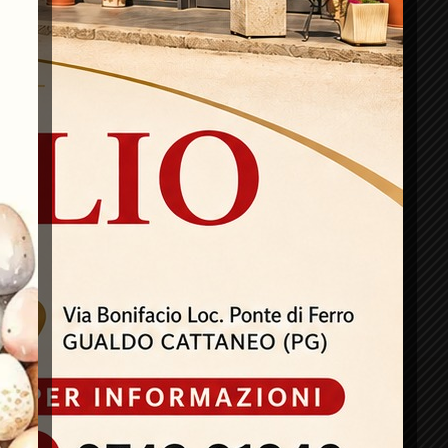
 dello stesso staff che compone questa impresa, il
poter rimanere ampiamente soddisfatti del risultato
re mentre assaporano le diverse preparazioni che
isione.
rare degli ottimi piatti realizzati con cura nel dettaglio
usti unici.
Indirizzo & Contatti