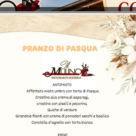
A conferire un sapore migliore
ristorante pizzeria Il Mulino
preparati in casa.
Questo significa, di conseguenz
gustato rappresenta un'esclusiv
La fase di preparazione dei diver
singolo tipo di passaggio previs
ogni tipo di dolce permetterà ai
che questi saranno caratterizza
Ma anche la pasta che viene ser
di procedimento, ovvero sarà po